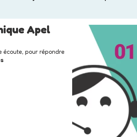
nique Apel
e écoute, pour répondre
es